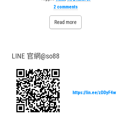
2 comments
Read more
LINE 官網@so88
https://lin.ee/zDDyF4w