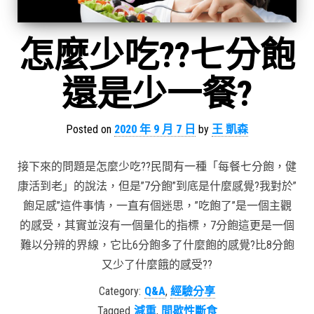
怎麼少吃??七分飽
還是少一餐?
Posted on
2020 年 9 月 7 日
by
王 凱森
接下來的問題是怎麼少吃??民間有一種「每餐七分飽，健
康活到老」的說法，但是”7分飽”到底是什麼感覺?我對於”
飽足感”這件事情，一直有個迷思，”吃飽了”是一個主觀
的感受，其實並沒有一個量化的指標，7分飽這更是一個
難以分辨的界線，它比6分飽多了什麼飽的感覺?比8分飽
又少了什麼餓的感受??
Category:
Q&A
,
經驗分享
Tagged
減重
,
間歇性斷食