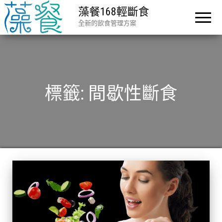
藻餐168輕斷食
全新的飲食管理方案
標籤:
間歇性斷食