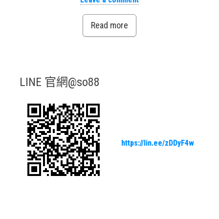
Read more
LINE 官網@so88
https://lin.ee/zDDyF4w