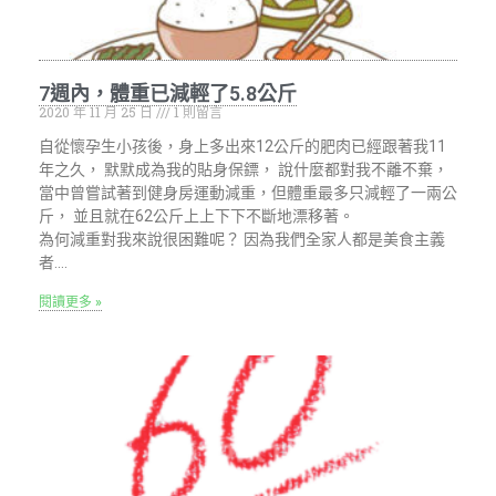
7週內，體重已減輕了5.8公斤
2020 年 11 月 25 日
1 則留言
自從懷孕生小孩後，身上多出來12公斤的肥肉已經跟著我11
年之久， 默默成為我的貼身保鏢， 說什麼都對我不離不棄，
當中曾嘗試著到健身房運動減重，但體重最多只減輕了一兩公
斤， 並且就在62公斤上上下下不斷地漂移著。
為何減重對我來說很困難呢？ 因為我們全家人都是美食主義
者….
閱讀更多 »