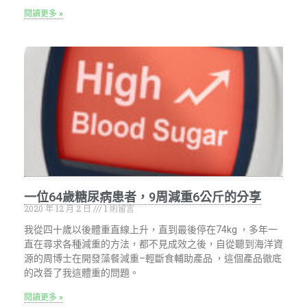
閱讀更多 »
一位64歲糖尿病患者，9周減重6公斤的分享​
2020 年 12 月 2 日
1 則留言
我從四十歲以後體重直線上升，直到最後停在74kg ，多年一
直在尋求各種減重的方法，都不見成效之後，自從聽到海洋資
源的周博士在開發藻餐減重–輕斷食輔助產品 ，這個產品徹底
的改善了我這體重的問題。
閱讀更多 »