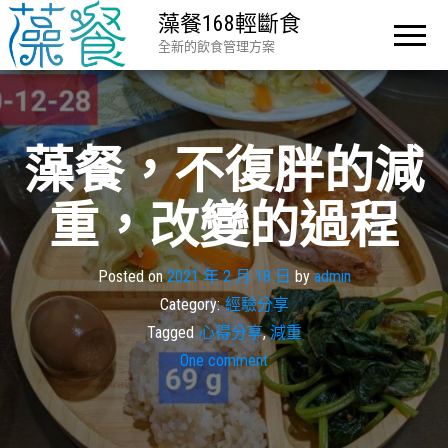
藻餐168輕斷食
全新的飲食管理方案
藻餐，不復胖的減
重，改變的過程
Posted on
2021 年 2 月 18 日
by
admin
Category:
經驗分享
Tagged
心得分享
,
減重
One comment